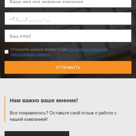
имя
Ваш
телефон
Ваш
email
Отправляя данную форму, я даю
согласие на обработку
персональных данных
.
Нам важно ваше мнение!
Все понравилось? Оставьте свой отзыв о работе с
нашей компанией!