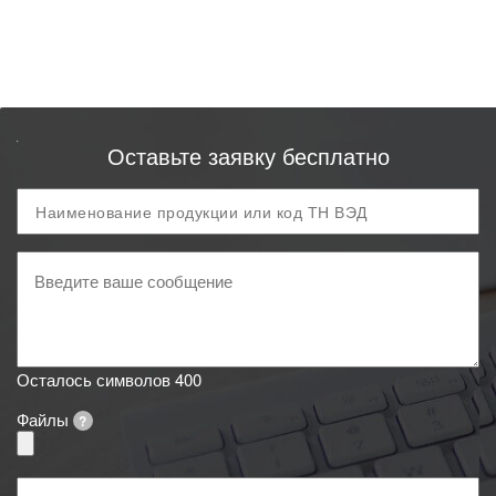
Оставьте заявку бесплатно
Продукция
и
код
Ваше
ТН
сообщение
ВЭД
Осталось символов
400
Файлы
?
Ваше