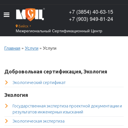
Перейти
к
+7 (3854) 40-63-15
основному
+7 (903) 949-81-24
содержанию
Бийск
▼
Межрегиональный Сертификационный Центр
Главная
Услуги
Услуги
Строка
навигации
Добровольная сертификация, Экология
Экологический сертификат
Экология
Государственная экспертиза проектной документации и
результатов инженерных изысканий
Экологическая экспертиза